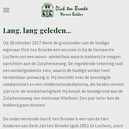
Ga
direct
naar
de
Lang, lang geleden...
hoofdinhoud
Op 28 oktober 1917 dient de grootvader van de huidige
eigenaar Dick ten Broeke een verzoek in bij de Gemeente
Lochem om een woon- winkelhuis waarin bakkerij te mogen
oprichten aan de Zutphenseweg. De ingediende tekening laat
een winkelgedeelte zien, waarin de huidige winkel heel
herkenbaar aanwezig is. Hij beschikt over de benodigde
vakdiploma’s en een middenstandsdiploma, die beiden vereist
zijn i.v.m. de voedselveiligheid. Hij koopt de bouwgrond aan de
Zutphenseweg van molenaar Kleiboer. Een jaar later kan de
bakkerij gaan draaien.
De ondernemende Gerrit ten Broeke is een van de tien
kinderen van Derk Jan ten Broeke (geb.1851 te Lochem, zoon