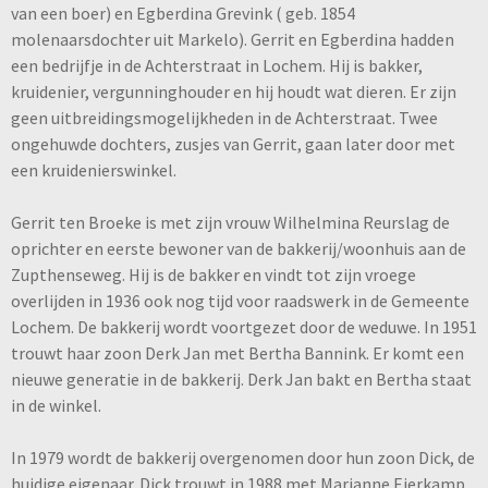
van een boer) en Egberdina Grevink ( geb. 1854
molenaarsdochter uit Markelo). Gerrit en Egberdina hadden
een bedrijfje in de Achterstraat in Lochem. Hij is bakker,
kruidenier, vergunninghouder en hij houdt wat dieren. Er zijn
geen uitbreidingsmogelijkheden in de Achterstraat. Twee
ongehuwde dochters, zusjes van Gerrit, gaan later door met
een kruidenierswinkel.
Gerrit ten Broeke is met zijn vrouw Wilhelmina Reurslag de
oprichter en eerste bewoner van de bakkerij/woonhuis aan de
Zupthenseweg. Hij is de bakker en vindt tot zijn vroege
overlijden in 1936 ook nog tijd voor raadswerk in de Gemeente
Lochem. De bakkerij wordt voortgezet door de weduwe. In 1951
trouwt haar zoon Derk Jan met Bertha Bannink. Er komt een
nieuwe generatie in de bakkerij. Derk Jan bakt en Bertha staat
in de winkel.
In 1979 wordt de bakkerij overgenomen door hun zoon Dick, de
huidige eigenaar. Dick trouwt in 1988 met Marianne Eierkamp.