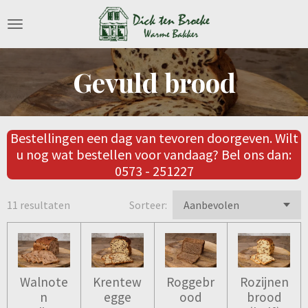
Ga
direct
naar
de
Gevuld brood
hoofdinhoud
Bestellingen een dag van tevoren doorgeven. Wilt
u nog wat bestellen voor vandaag? Bel ons dan:
0573 - 251227
11 resultaten
Sorteer:
Walnote
Krentew
Roggebr
Rozijnen
n
egge
ood
brood