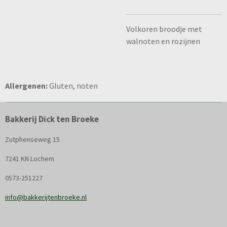
Volkoren broodje met
walnoten en rozijnen
Allergenen:
Gluten, noten
Bakkerij Dick ten Broeke
Zutphenseweg 15
7241 KN Lochem
0573-251227
info@bakkerijtenbroeke.nl