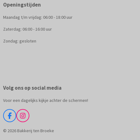
Openingstijden
Maandag t/m vrijdag: 06:00 - 18:00 uur
Zaterdag: 06:00 - 16:00 uur
Zondag: gesloten
Volg ons op social media
Voor een dagelijks kijkje achter de schermen!
F
I
a
n
c
s
© 2026 Bakkerij ten Broeke
e
t