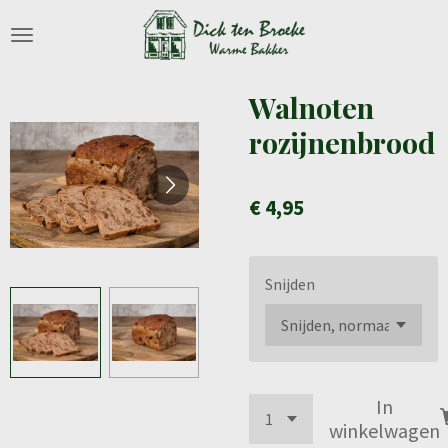
Ga
direct
naar
de
Walnoten
hoofdinhoud
rozijnenbrood
€ 4,95
Snijden
In
winkelwagen