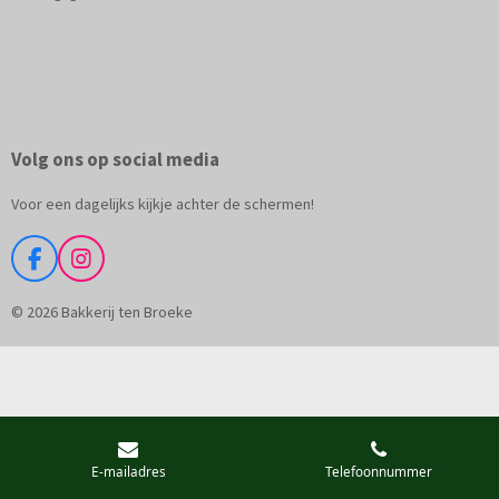
Volg ons op social media
Voor een dagelijks kijkje achter de schermen!
F
I
a
n
c
s
© 2026 Bakkerij ten Broeke
e
t
b
a
o
g
o
r
k
a
m
E-mailadres
Telefoonnummer