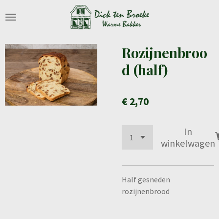
Ga
direct
naar
de
Rozijnenbroo
hoofdinhoud
d (half)
€ 2,70
In
winkelwagen
Half gesneden
rozijnenbrood