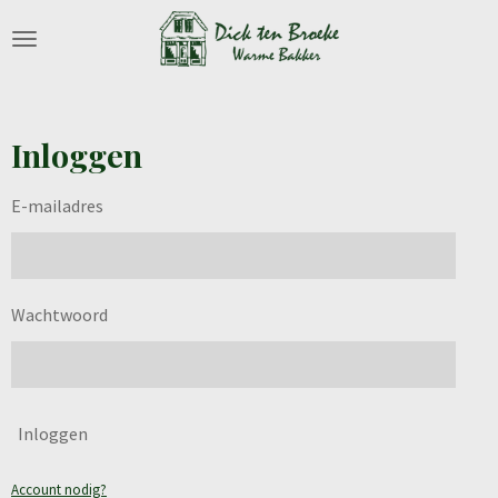
Ga
direct
naar
de
hoofdinhoud
Inloggen
E-mailadres
Wachtwoord
Inloggen
Account nodig?