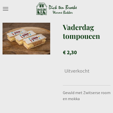
Ga
direct
naar
de
Vaderdag
hoofdinhoud
tompoucen
€ 2,30
Uitverkocht
Gevuld met Zwitserse room
en mokka