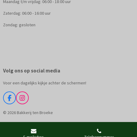
Maandag t/m vrijdag: 06:00 - 18:00 uur
Zaterdag: 06:00 - 16:00 uur
Zondag: gesloten
Volg ons op social media
Voor een dagelijks kijkje achter de schermen!
F
I
a
n
c
s
© 2026 Bakkerij ten Broeke
e
t
b
a
o
g
o
r
E-mailadres
Telefoonnummer