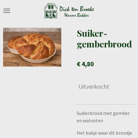
Ga
direct
naar
de
Suiker-
hoofdinhoud
gemberbrood
€ 4,80
Uitverkocht
Suikerbrood met gember
en walnoten
Het bakje waar dit broodje