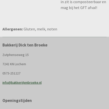
in zit is composteerbaar en
mag bij het GFT afval!
Allergenen:
Gluten, melk, noten
Bakkerij Dick ten Broeke
Zutphenseweg 15
7241 KN Lochem
0573-251227
info@bakkerijtenbroeke.nl
Openingstijden