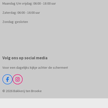
Maandag t/m vrijdag: 06:00 - 18:00 uur
Zaterdag: 06:00 - 16:00 uur
Zondag: gesloten
Volg ons op social media
Voor een dagelijks kijkje achter de schermen!
F
I
a
n
c
s
© 2026 Bakkerij ten Broeke
e
t
b
a
o
g