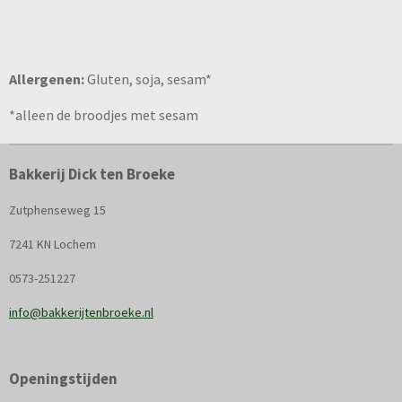
Allergenen:
Gluten, soja, sesam*
*alleen de broodjes met sesam
Bakkerij Dick ten Broeke
Zutphenseweg 15
7241 KN Lochem
0573-251227
info@bakkerijtenbroeke.nl
Openingstijden