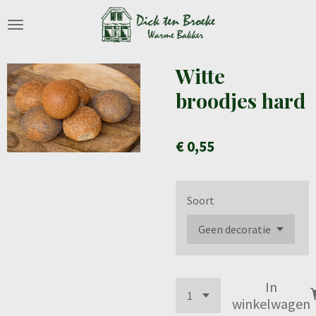
Ga
direct
naar
de
Witte
hoofdinhoud
broodjes hard
€ 0,55
Soort
In
winkelwagen