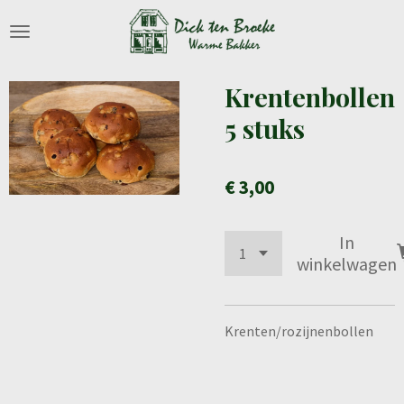
Ga
direct
naar
de
Krentenbollen
hoofdinhoud
5 stuks
€ 3,00
In
winkelwagen
Krenten/rozijnenbollen