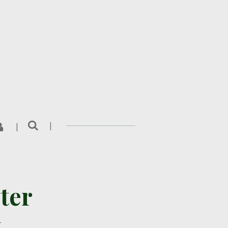
ter
t