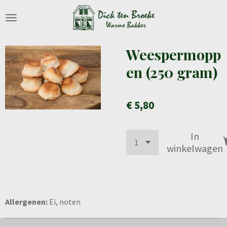
Ga
direct
naar
de
Weespermopp
hoofdinhoud
en (250 gram)
€ 5,80
In
winkelwagen
Allergenen:
Ei, noten