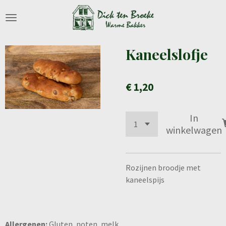
Ga
direct
naar
de
Kaneelslofje
hoofdinhoud
€ 1,20
In
winkelwagen
Rozijnen broodje met
kaneelspijs
Allergenen:
Gluten, noten, melk