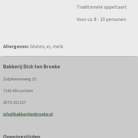
Traditionele appeltaart
Voor ca. 8 - 10 personen
Allergenen:
Gluten, ei, melk
Bakkerij Dick ten Broeke
Zutphenseweg 15
7241 KN Lochem
0573-251227
info@bakkerijtenbroeke.nl
Openingstijden