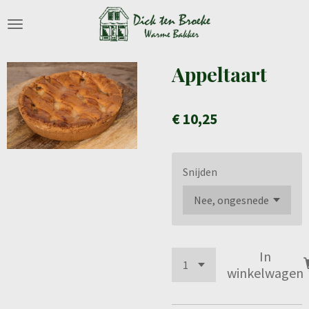
Ga
direct
naar
de
Appeltaart
hoofdinhoud
€ 10,25
Snijden
In
winkelwagen