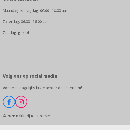
Maandag t/m vrijdag: 06:00 - 18:00 uur
Zaterdag: 06:00 - 16:00 uur
Zondag: gesloten
Volg ons op social media
Voor een dagelijks kijkje achter de schermen!
F
I
a
n
c
s
© 2026 Bakkerij ten Broeke
e
t
b
a