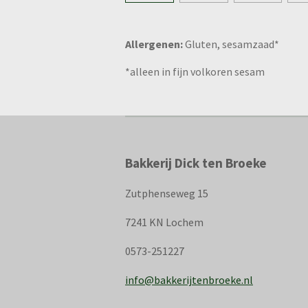
Allergenen:
Gluten, sesamzaad*
*alleen in fijn volkoren sesam
Bakkerij Dick ten Broeke
Zutphenseweg 15
7241 KN Lochem
0573-251227
info@bakkerijtenbroeke.nl