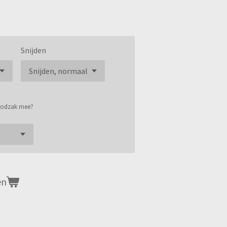
Snijden
roodzak mee?
en