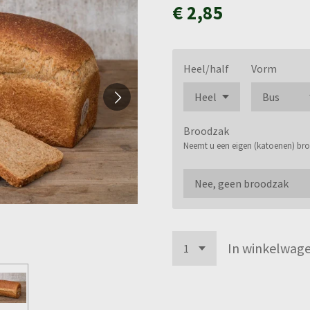
€ 2,85
Heel/half
Vorm
Broodzak
Neemt u een eigen (katoenen) b
In winkelwag