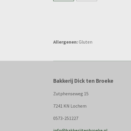
Allergenen:
Gluten
Bakkerij Dick ten Broeke
Zutphenseweg 15
7241 KN Lochem
0573-251227
info@bakkerijtenbroeke.nl