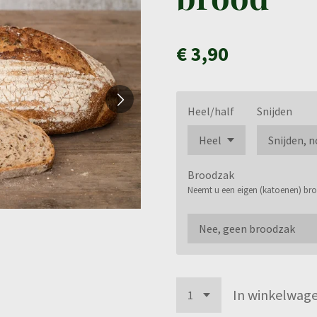
€ 3,90
Heel/half
Snijden
Broodzak
Neemt u een eigen (katoenen) b
In winkelwag