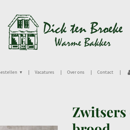
estellen
Vacatures
Over ons
Contact
Zwitsers
brood