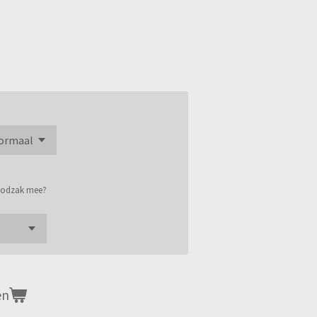
roodzak mee?
en