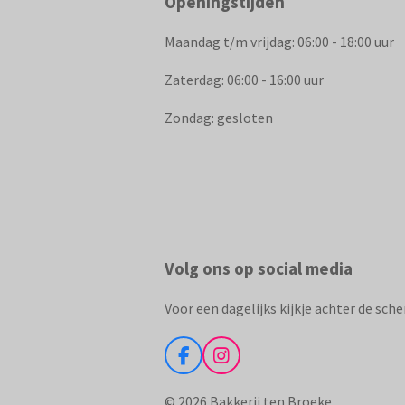
Openingstijden
Maandag t/m vrijdag: 06:00 - 18:00 uur
Zaterdag: 06:00 - 16:00 uur
Zondag: gesloten
Volg ons op social media
Voor een dagelijks kijkje achter de sch
F
I
a
n
c
s
© 2026 Bakkerij ten Broeke