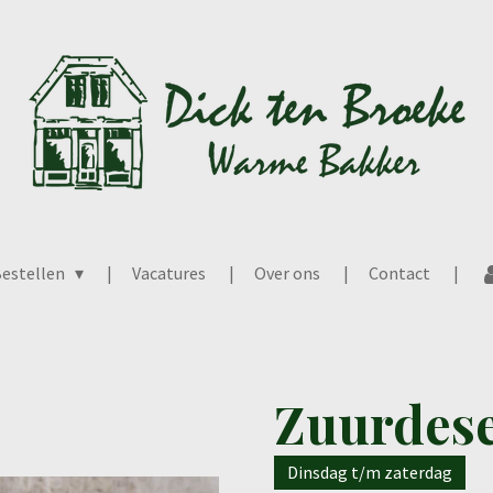
estellen
Vacatures
Over ons
Contact
Zuurdes
Dinsdag t/m zaterdag