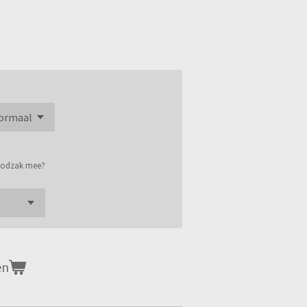
roodzak mee?
en