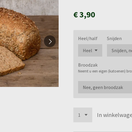
€ 3,90
Heel/half
Snijden
Broodzak
Neemt u een eigen (katoenen) b
In winkelwag