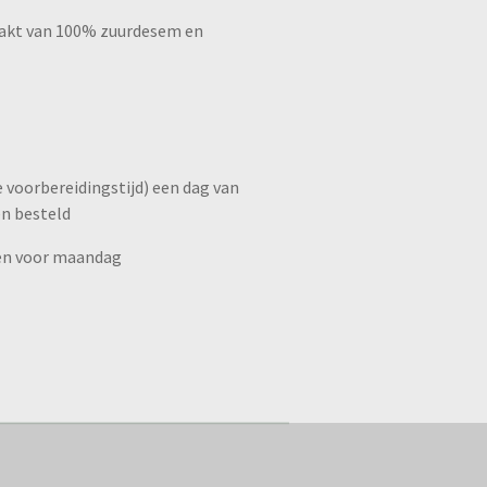
aakt van 100% zuurdesem en
e voorbereidingstijd) een dag van
en besteld
llen voor maandag