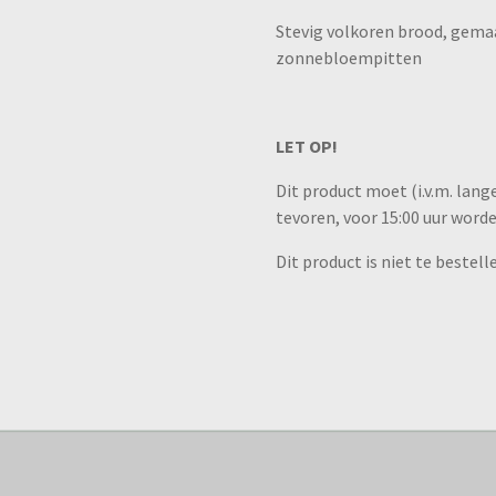
Stevig volkoren brood, gem
zonnebloempitten
LET OP!
Dit product moet (i.v.m. lang
tevoren, voor 15:00 uur word
Dit product is niet te beste