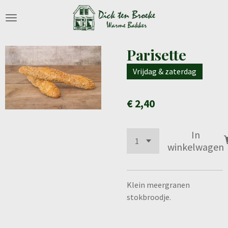
Ga
direct
naar
de
Parisette
hoofdinhoud
Vrijdag & zaterdag
€ 2,40
In
winkelwagen
Klein meergranen
stokbroodje.