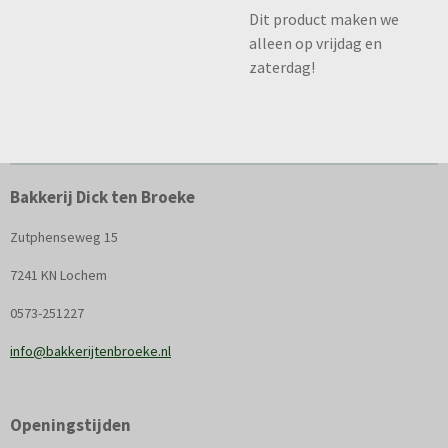
Dit product maken we
alleen op vrijdag en
zaterdag!
Bakkerij Dick ten Broeke
Zutphenseweg 15
7241 KN Lochem
0573-251227
info@bakkerijtenbroeke.nl
Openingstijden