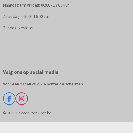
Maandag t/m vrijdag: 06:00 - 18:00 uur
Zaterdag: 06:00 - 16:00 uur
Zondag: gesloten
Volg ons op social media
Voor een dagelijks kijkje achter de schermen!
F
I
a
n
c
s
© 2026 Bakkerij ten Broeke
e
t
b
a
o
g