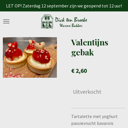
LET OP! Zaterdag 12 september zijn we geopend tot 12 uur!
Ga
direct
naar
de
hoofdinhoud
Valentijns
gebak
€ 2,60
Uitverkocht
Tartalette met yoghurt
passievrucht bavarois