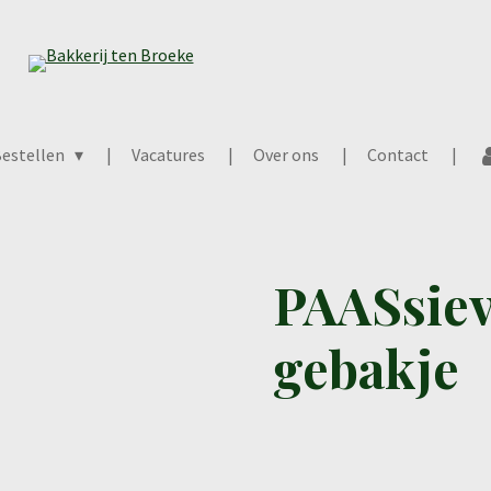
estellen
Vacatures
Over ons
Contact
PAASsie
gebakje