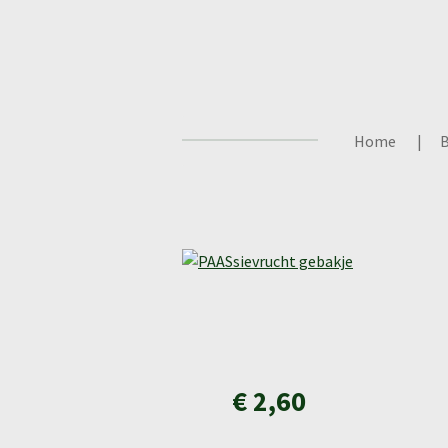
Ga
direct
naar
de
hoofdinhoud
Home
B
€ 2,60