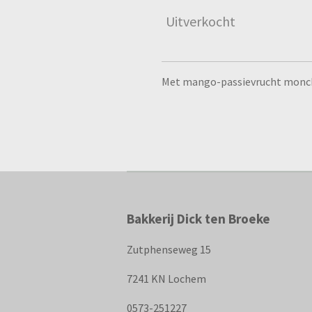
Uitverkocht
Met mango-passievrucht monc
Bakkerij Dick ten Broeke
Zutphenseweg 15
7241 KN Lochem
0573-251227