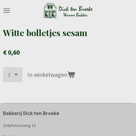
Ga
direct
naar
de
Witte bolletjes sesam
hoofdinhoud
€ 0,60
In winkelwagen
Bakkerij Dick ten Broeke
Zutphenseweg 15