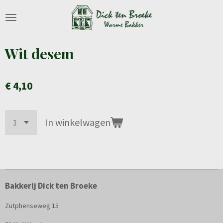
Ga
direct
naar
de
Wit desem
hoofdinhoud
€ 4,10
In winkelwagen
Bakkerij Dick ten Broeke
Zutphenseweg 15