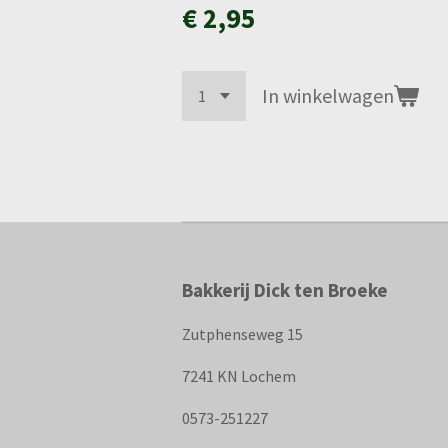
€ 2,95
In winkelwagen
Bakkerij Dick ten Broeke
Zutphenseweg 15
7241 KN Lochem
0573-251227