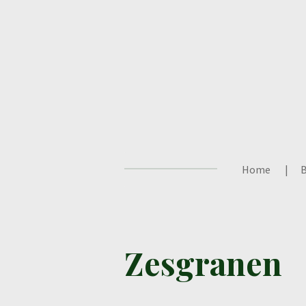
Ga
direct
naar
de
hoofdinhoud
Home
B
Zesgranen