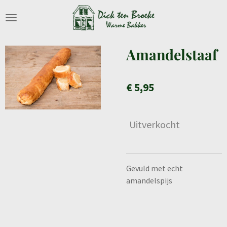
Ga
direct
naar
de
Amandelstaaf
hoofdinhoud
€ 5,95
Uitverkocht
Gevuld met echt
amandelspijs