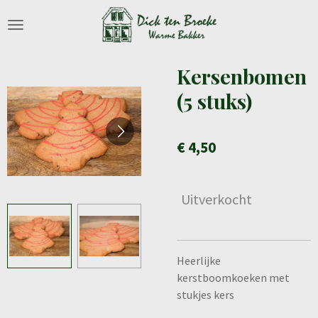
Ga
direct
naar
de
Kersenbomen
hoofdinhoud
(5 stuks)
€ 4,50
Uitverkocht
Heerlijke
kerstboomkoeken met
stukjes kers