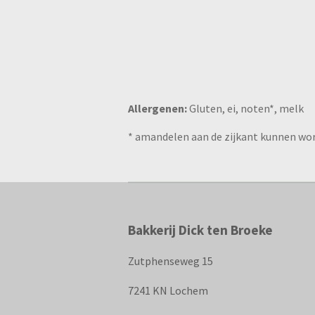
Allergenen:
Gluten, ei, noten*, melk
* amandelen aan de zijkant kunnen wo
Bakkerij Dick ten Broeke
Zutphenseweg 15
7241 KN Lochem