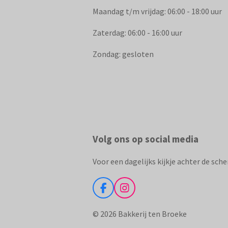
Maandag t/m vrijdag: 06:00 - 18:00 uur
Zaterdag: 06:00 - 16:00 uur
Zondag: gesloten
Volg ons op social media
Voor een dagelijks kijkje achter de sch
F
I
a
n
c
s
© 2026 Bakkerij ten Broeke
e
t