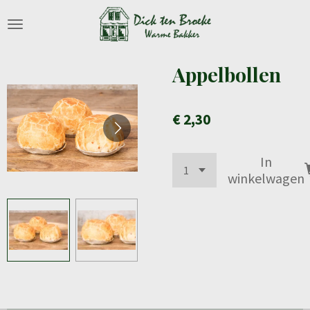
Ga
direct
naar
de
Appelbollen
hoofdinhoud
€ 2,30
In
winkelwagen